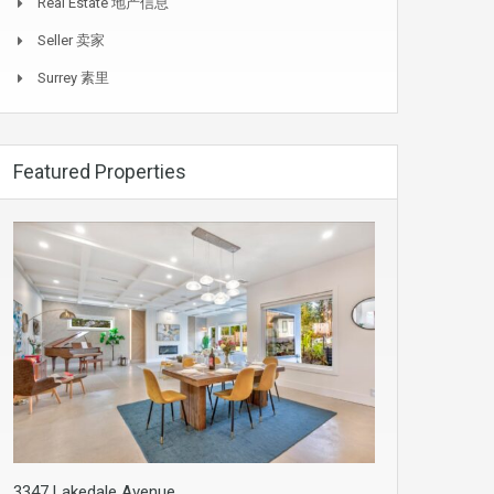
Real Estate 地产信息
Seller 卖家
Surrey 素里
Featured Properties
3347 Lakedale Avenue