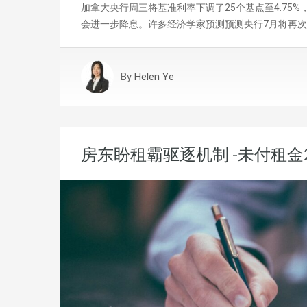
加拿大央行周三将基准利率下调了25个基点至4.75
会进一步降息。许多经济学家预测预测央行7月将再次
By
Helen Ye
房东盼租霸驱逐机制 -未付租金2